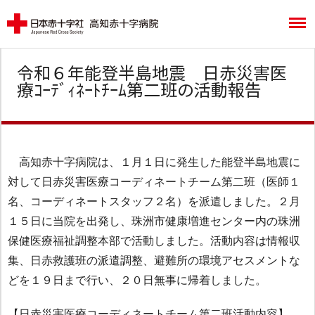
令和６年能登半島地震 日赤災害医
療ｺｰﾃﾞｨﾈｰﾄﾁｰﾑ第二班の活動報告
高知赤十字病院は、１月１日に発生した能登半島地震に
対して日赤災害医療コーディネートチーム第二班（医師１
名、コーディネートスタッフ２名）を派遣しました。２月
１５日に当院を出発し、珠洲市健康増進センター内の珠洲
保健医療福祉調整本部で活動しました。活動内容は情報収
集、日赤救護班の派遣調整、避難所の環境アセスメントな
どを１９日まで行い、２０日無事に帰着しました。
【日赤災害医療コーディネートチーム第二班活動内容】