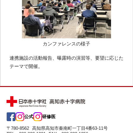
カンファレンスの様子
連携施設の活動報告、曝露時の演習等、要望に応じた
テーマで開催。
公式
研修医
〒780-8562
高知県高知市秦南町一丁目4番63-11号