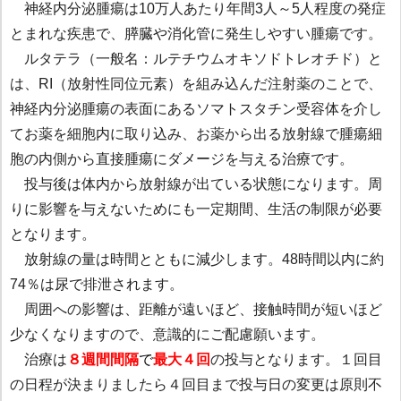
神経内分泌腫瘍は10万人あたり年間3人～5人程度の発症
とまれな疾患で、膵臓や消化管に発生しやすい腫瘍です。
ルタテラ（一般名：ルテチウムオキソドトレオチド）と
は、RI（放射性同位元素）を組み込んだ注射薬のことで、
神経内分泌腫瘍の表面にあるソマトスタチン受容体を介し
てお薬を細胞内に取り込み、お薬から出る放射線で腫瘍細
胞の内側から直接腫瘍にダメージを与える治療です。
投与後は体内から放射線が出ている状態になります。周
りに影響を与えないためにも一定期間、生活の制限が必要
となります。
放射線の量は時間とともに減少します。48時間以内に約
74％は尿で排泄されます。
周囲への影響は、距離が遠いほど、接触時間が短いほど
少なくなりますので、意識的にご配慮願います。
治療は
８週間間隔
で
最大４回
の投与となります。１回目
の日程が決まりましたら４回目まで投与日の変更は原則不